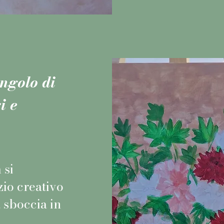
ngolo di
i e
 si
io creativo
 sboccia in