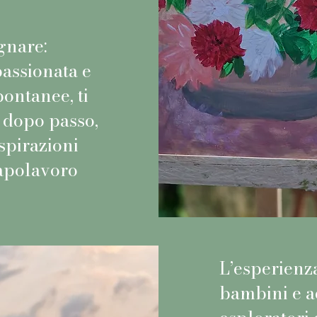
gnare:
assionata e
pontanee, ti
dopo passo,
spirazioni
capolavoro
L’esperienza
bambini e ad