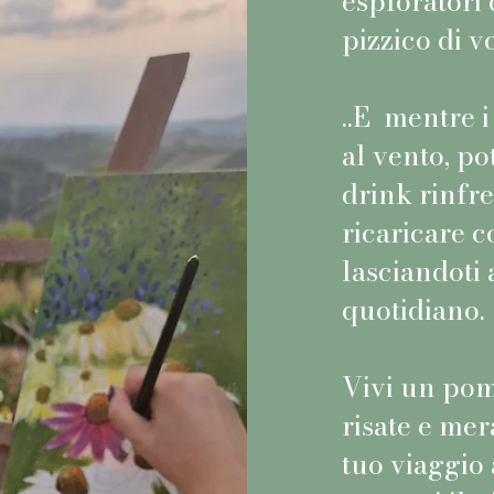
esploratori 
pizzico di v
..E mentre 
al vento, po
drink rinfre
ricaricare 
lasciandoti 
quotidiano.
Vivi un pome
risate e mer
tuo viaggio 