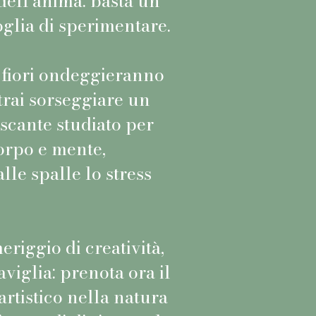
dell’anima: basta un
oglia di sperimentare.
i fiori ondeggieranno
trai sorseggiare un
scante studiato per
corpo e mente,
alle spalle lo stress
riggio di creatività,
aviglia: prenota ora il
artistico nella natura