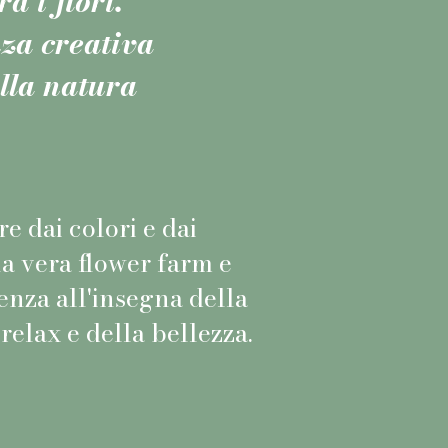
a i fiori:
za creativa
lla natura
re dai colori e dai
a vera flower farm e
enza all'insegna della
 relax e della bellezza.