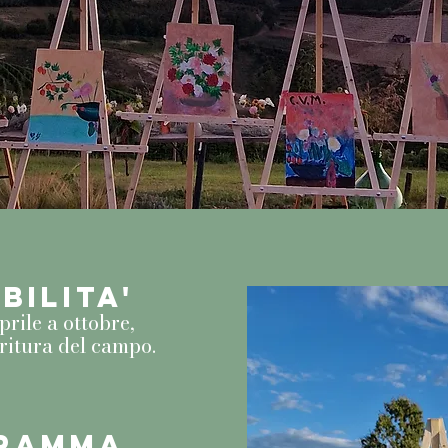
BILITA'
prile a ottobre,
oritura del campo.
GRAMMA