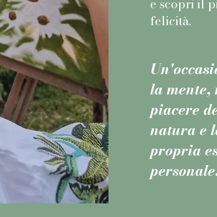
e scopri il 
felicità.
Un'occasi
la mente, 
piacere de
natura e l
propria e
personale