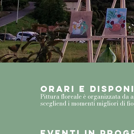
ORARI E DISPONI
Pittura floreale è organizzata da a
scegliend i momenti migliori di fi
EVENTI IN PRO