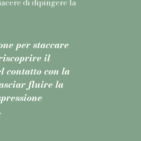
piacere di dipingere la
one per staccare
riscoprire il
l contatto con la
asciar fluire la
spressione
.