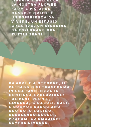
libertà e bellezza.
La nostra flower
farm è più di un
campo fiorito: è
un’esperienza da
vivere, un rifugio
creativo, un giardino
da esplorare con
tutti i sensi.
Da aprile a ottobre, il
paesaggio si trasforma
in una tavolozza in
continua evoluzione:
tulipani, peonie,
lavanda, girasoli, dalie
e cosmos sbocciano
uno dopo l’altro,
regalando colori,
profumi ed emozioni
sempre diverse.