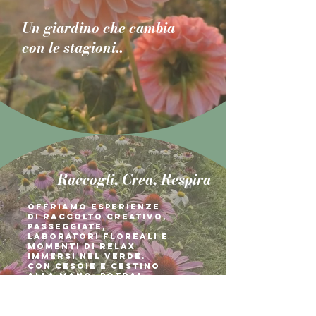
Un giardino che cambia
con le stagioni..
Raccogli, Crea,
Respira
Offriamo esperienze
di raccolto creativo,
passeggiate,
laboratori floreali e
momenti di relax
immersi nel verde.
Con cesoie e cestino
alla mano, potrai
scegliere i tuoi fiori
preferiti e imparare a
comporre un bouquet
unico da portare con